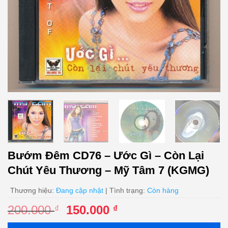
Bướm Đêm CD76 – Ước Gì – Còn Lại
Chút Yêu Thương – Mỹ Tâm 7 (KGMG)
Thương hiệu:
Đang cập nhật
| Tình trạng:
Còn hàng
Giá
Giá
200.000
150.000
₫
₫
gốc
hiện