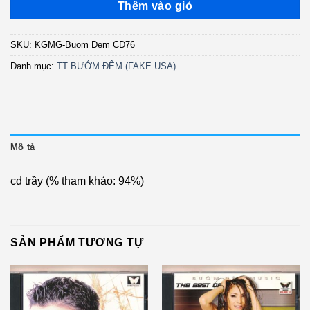
là:
tại
Thêm vào giỏ
200.000 ₫.
là:
150.000 ₫.
SKU:
KGMG-Buom Dem CD76
Danh mục:
TT BƯỚM ĐÊM (FAKE USA)
Mô tả
cd trầy (% tham khảo: 94%)
SẢN PHẨM TƯƠNG TỰ