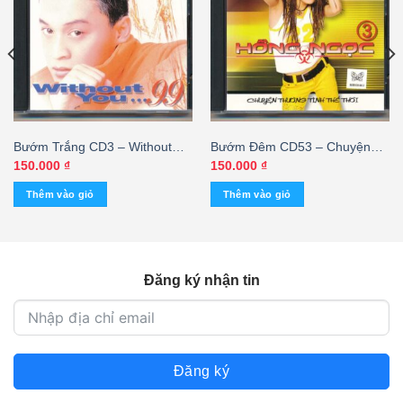
Bướm Trắng CD3 – Without
Bướm Đêm CD53 – Chuyện
You 99
Thường Tình Thế Thôi – The
150.000
₫
150.000
₫
Best Of Hồng Ngọc 3
Thêm vào giỏ
Thêm vào giỏ
Đăng ký nhận tin
Đăng ký