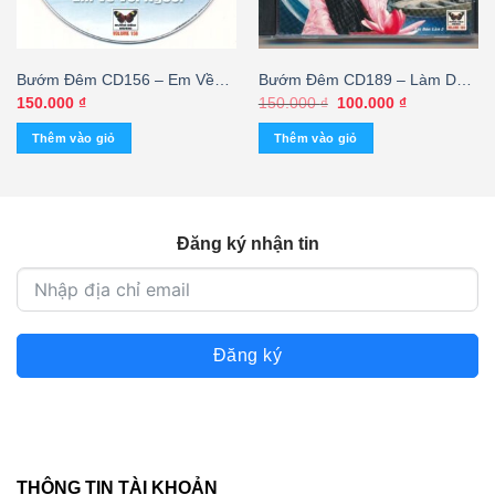
Bướm Đêm CD156 – Em Về
Bướm Đêm CD189 – Làm Dâu
Với Người – Ngọc Sơn Bất Hủ
Xứ Lạ – The Best Of Cẩm Ly
Giá
Giá
150.000
₫
150.000
₫
100.000
₫
gốc
hiện
6 (K Bìa)
15 (KGTH9)
là:
tại
Thêm vào giỏ
Thêm vào giỏ
150.000 ₫.
là:
100.000 ₫.
Đăng ký nhận tin
Đăng ký
THÔNG TIN TÀI KHOẢN