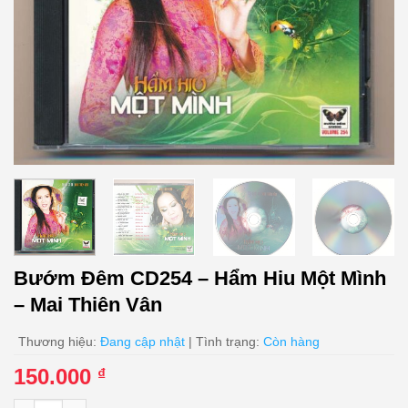
Bướm Đêm CD254 – Hẩm Hiu Một Mình
– Mai Thiên Vân
Thương hiệu:
Đang cập nhật
| Tình trạng:
Còn hàng
150.000
₫
Bướm Đêm CD254 - Hẩm Hiu Một Mình - Mai Thiên Vân số lượn