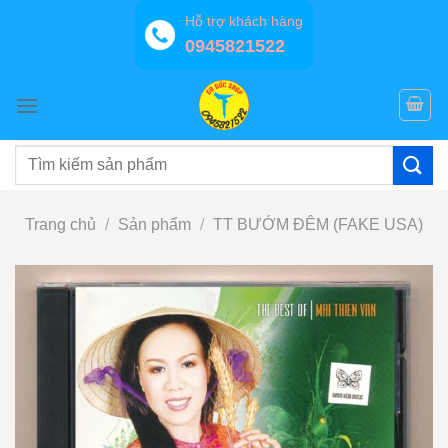
Bỏ
Hỗ trợ khách hàng
qua
0945821522
nội
dung
Tìm
kiếm:
Trang chủ
/
Sản phẩm
/
TT BƯỚM ĐÊM (FAKE USA)