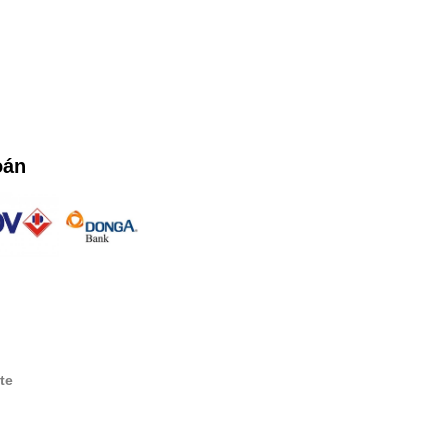
oán
te