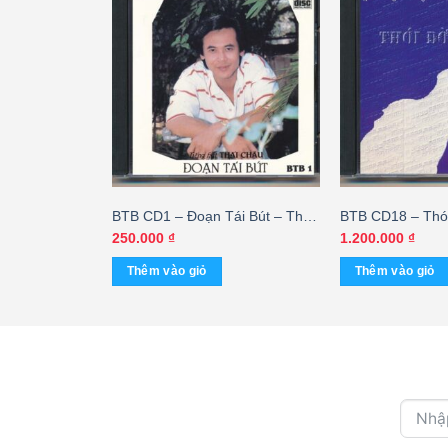
Yêu Dấu –
BTB CD1 – Đoạn Tái Bút – Thái
BTB CD18 – Thói
idisc) KGTUS
Châu (Phôi Số Lớn)
Sơn (3G) KGTU
250.000
₫
1.200.000
₫
Thêm vào giỏ
Thêm vào giỏ