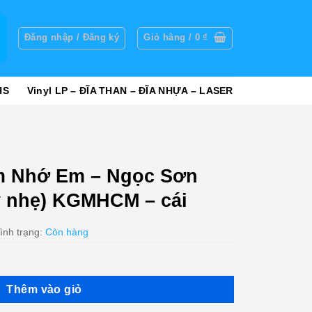
g
Đăng nhập / Đăng ký
Giỏ hàng /
0
₫
HS
Vinyl LP – ĐĨA THAN – ĐĨA NHỰA – LASER
 Nhớ Em – Ngọc Sơn
ầy nhẹ) KGMHCM – cái
ình trạng:
Còn hàng
Thêm vào giỏ