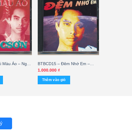
i Màu Áo – Ngọc
BTBCD15 – Đêm Nhớ Em –
 KGDH
Ngọc Sơn (Prodisc) KGTUS
1.000.000
₫
Thêm vào giỏ
ý