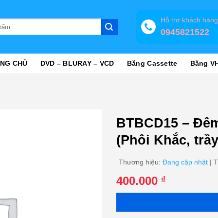
Hỗ trợ khách hàn
0945821522
NG CHỦ
DVD – BLURAY – VCD
Băng Cassette
Băng V
BTBCD15 – Đêm
(Phôi Khắc, tr
Thương hiệu:
Đang cập nhật
| T
400.000
₫