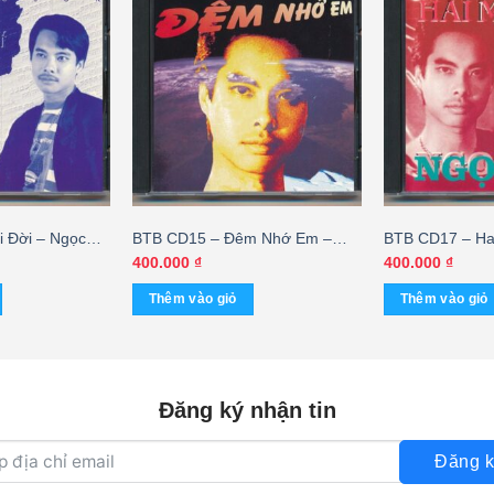
 Đời – Ngọc
BTB CD15 – Đêm Nhớ Em –
BTB CD17 – Ha
S
Ngọc Sơn (Phôi Số) KGDH
Sơn (Phôi Số)
400.000
₫
400.000
₫
Thêm vào giỏ
Thêm vào giỏ
Đăng ký nhận tin
Đăng k