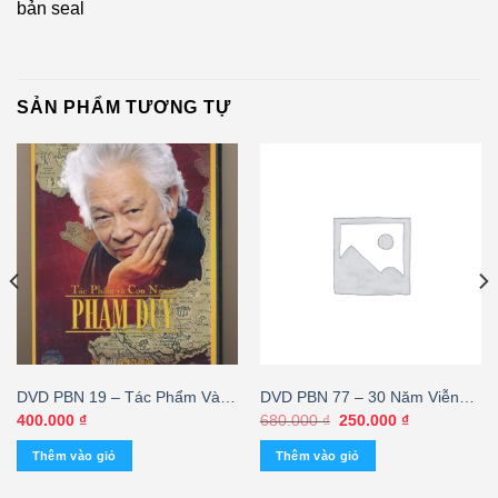
bản seal
SẢN PHẨM TƯƠNG TỰ
DVD PBN 19 – Tác Phẩm Và
DVD PBN 77 – 30 Năm Viễn
Con Người Phạm Duy – cái
Xứ (KHÔNG BOX – USED)
Giá
Giá
400.000
₫
680.000
₫
250.000
₫
gốc
hiện
là:
tại
Thêm vào giỏ
Thêm vào giỏ
680.000 ₫.
là:
250.000 ₫.