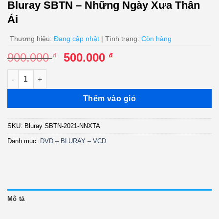
Bluray SBTN – Những Ngày Xưa Thân
Ái
Thương hiệu:
Đang cập nhật
| Tình trạng:
Còn hàng
Giá
Giá
900.000
500.000
₫
₫
gốc
hiện
Bluray SBTN - Những Ngày Xưa Thân Ái số lượng
là:
tại
900.000 ₫.
là:
Thêm vào giỏ
500.000 ₫.
SKU:
Bluray SBTN-2021-NNXTA
Danh mục:
DVD – BLURAY – VCD
Mô tả