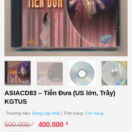
ASIACD83 – Tiễn Đưa (US lớn, Trầy)
KGTUS
Thương hiệu:
Đang cập nhật
| Tình trạng:
Còn hàng
Giá
Giá
500.000
400.000
₫
₫
gốc
hiện