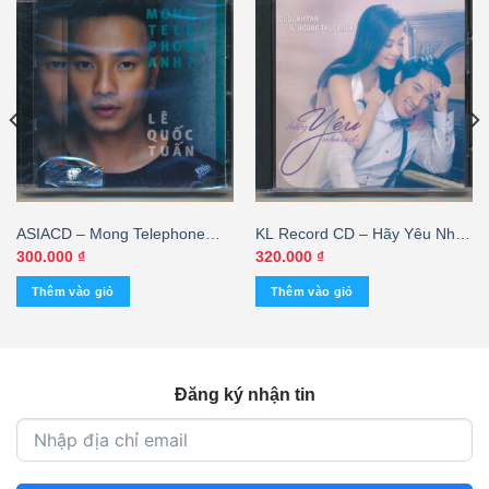
ASIACD – Mong Telephone
KL Record CD – Hãy Yêu Nhau
Anh – Lê Quốc Tuấn – cái
Đi – Quốc Khanh – Hoàng
300.000
₫
320.000
₫
Thục Linh (ASIA)
Thêm vào giỏ
Thêm vào giỏ
Đăng ký nhận tin