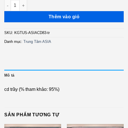
ASIACD83 - Tiễn Đưa (US lớn, Trầy) KGTUS số lượng
là:
tại
500.000 ₫.
là:
Thêm vào giỏ
400.000 ₫.
SKU:
KGTUS-ASIACD83-tr
Danh mục:
Trung Tâm ASIA
Mô tả
cd trầy (% tham khảo: 95%)
SẢN PHẨM TƯƠNG TỰ