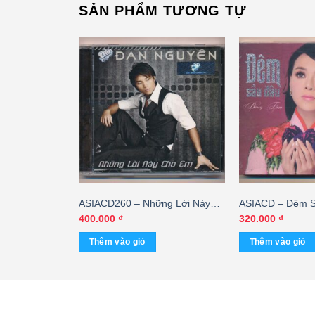
SẢN PHẨM TƯƠNG TỰ
nh Sứt Chỉ
ASIACD260 – Những Lời Này
ASIACD – Đêm S
Cho Em – Đan Nguyên
Tâm (SEAL)
400.000
₫
320.000
₫
Thêm vào giỏ
Thêm vào giỏ