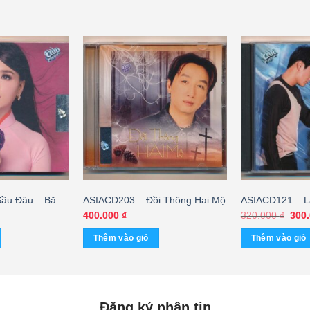
ầu Đâu – Băng
ASIACD203 – Đồi Thông Hai Mộ
ASIACD121 – L
Lâm Nhật Tiến
Giá
400.000
₫
320.000
₫
300
gốc
GỐC)
là:
Thêm vào giỏ
Thêm vào giỏ
320.
Đăng ký nhận tin