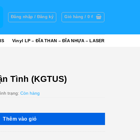
g
Đăng nhập / Đăng ký
Giỏ hàng /
0
₫
HS
Vinyl LP – ĐĨA THAN – ĐĨA NHỰA – LASER
ận Tình (KGTUS)
ình trạng:
Còn hàng
Thêm vào giỏ