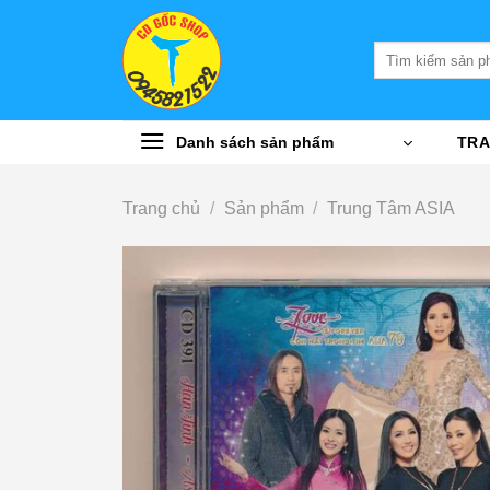
Bỏ
qua
Tìm
nội
kiếm:
dung
Danh sách sản phẩm
TRA
Trang chủ
/
Sản phẩm
/
Trung Tâm ASIA