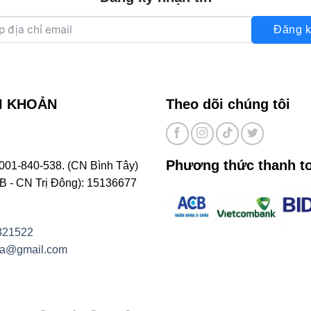
Đăng k
I KHOẢN
Theo dõi chúng tôi
Phương thức thanh t
001-840-538. (CN Bình Tây)
- CN Trị Đông): 15136677
821522
na@gmail.com