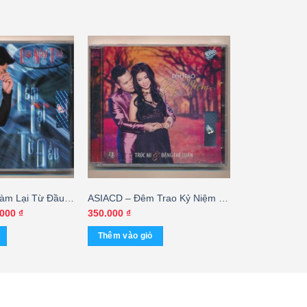
àm Lại Từ Đầu –
ASIACD – Đêm Trao Kỷ Niệm –
 (KHÔNG BÌA
Trúc Mi – Đặng Thế Luân
Giá
.000
₫
350.000
₫
hiện
tại
Thêm vào giỏ
000 ₫.
là:
300.000 ₫.