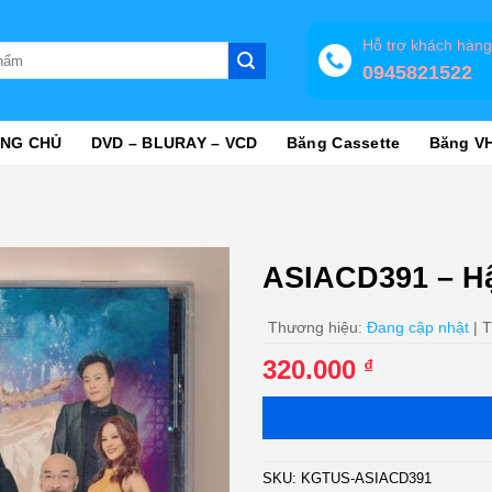
Hỗ trợ khách hàn
0945821522
NG CHỦ
DVD – BLURAY – VCD
Băng Cassette
Băng V
ASIACD391 – H
Thương hiệu:
Đang cập nhật
| T
320.000
₫
SKU:
KGTUS-ASIACD391