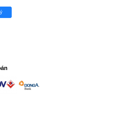
ý
oán