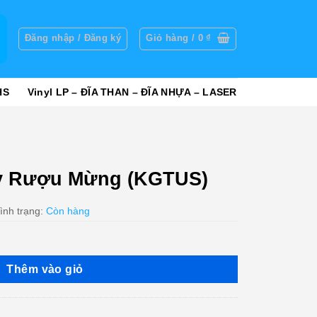
g
Đăng nhập / Đăng ký
Giỏ hàng /
0
₫
HS
Vinyl LP – ĐĨA THAN – ĐĨA NHỰA – LASER
y Rượu Mừng (KGTUS)
ình trạng:
Còn hàng
Thêm vào giỏ