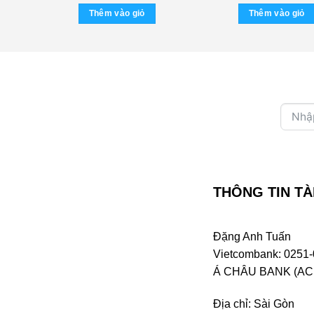
là:
tại
Thêm vào giỏ
Thêm vào giỏ
300.000 ₫.
là:
250.000 ₫.
THÔNG TIN TÀ
Đặng Anh Tuấn
Vietcombank: 0251-
Á CHÂU BANK (ACB 
Địa chỉ: Sài Gòn