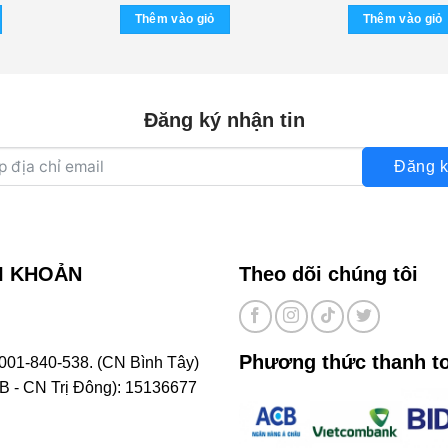
GỐC)
là:
tại
Thêm vào giỏ
Thêm vào giỏ
500.000 ₫.
là:
200.000 ₫.
Đăng ký nhận tin
Đăng k
I KHOẢN
Theo dõi chúng tôi
Phương thức thanh t
001-840-538. (CN Bình Tây)
- CN Trị Đông): 15136677