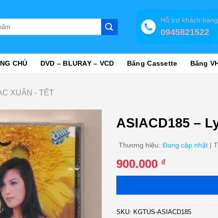
Hỗ trợ khách hàn
0945821522
NG CHỦ
DVD – BLURAY – VCD
Băng Cassette
Băng V
C XUÂN - TẾT
ASIACD185 – L
Thương hiệu:
Đang cập nhật
| T
900.000
₫
SKU:
KGTUS-ASIACD185