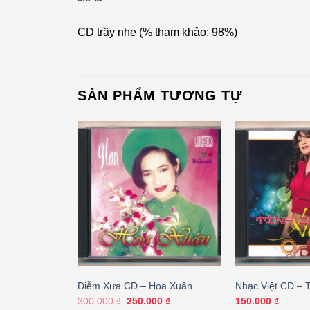
CD trầy nhẹ (% tham khảo: 98%)
SẢN PHẨM TƯƠNG TỰ
ình Ca Xuân 1
Diễm Xưa CD – Hoa Xuân
Nhạc Việt CD – 
11
Giá
Giá
300.000
₫
250.000
₫
150.000
₫
gốc
hiện