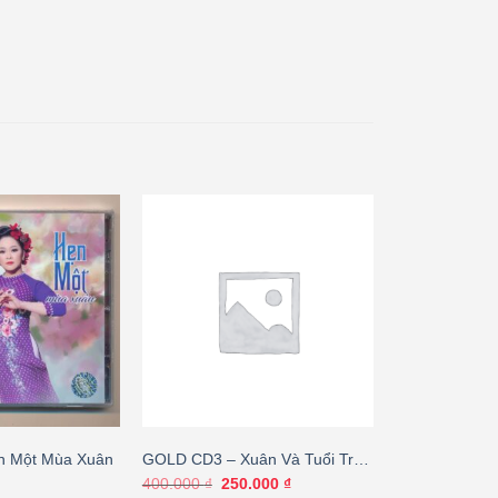
n Một Mùa Xuân
GOLD CD3 – Xuân Và Tuổi Trẻ
(JVC) KGCV
Giá
Giá
400.000
₫
250.000
₫
gốc
hiện