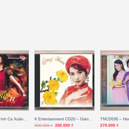
Tình Ca Xuân
K Entertainment CD20 – Giáng
TNCD595 – Hẹ
Xuân (CD Trầy, KHÔNG BÌA
Giá
Giá
500.000
₫
200.000
₫
270.000
₫
gốc
hiện