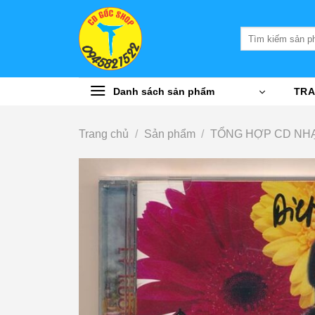
Bỏ
qua
Tìm
nội
kiếm:
dung
Danh sách sản phẩm
TRA
Trang chủ
/
Sản phẩm
/
TỔNG HỢP CD NHẠ