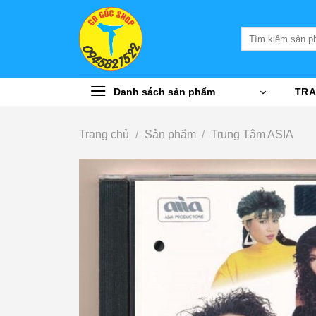
Bỏ
qua
Tìm
nội
kiếm:
dung
Danh sách sản phẩm
TRA
Trang chủ
/
Sản phẩm
/
Trung Tâm ASIA