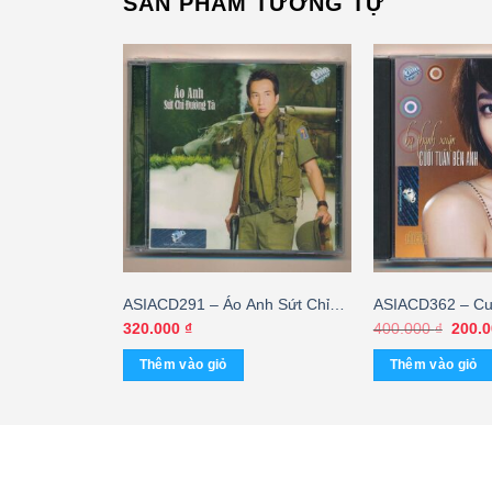
SẢN PHẨM TƯƠNG TỰ
n Làm Người
ASIACD291 – Áo Anh Sứt Chỉ
ASIACD362 – Cu
an Nguyên
Đường Tà
Anh – Hà Thanh 
Giá
320.000
₫
400.000
₫
200.
gốc
KGTH9
là:
Thêm vào giỏ
Thêm vào giỏ
400.0