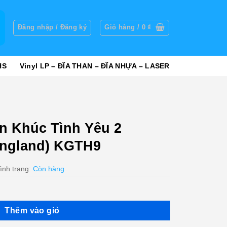
g
Đăng nhập / Đăng ký
Giỏ hàng /
0
₫
HS
Vinyl LP – ĐĨA THAN – ĐĨA NHỰA – LASER
n Khúc Tình Yêu 2
England) KGTH9
ình trạng:
Còn hàng
Thêm vào giỏ