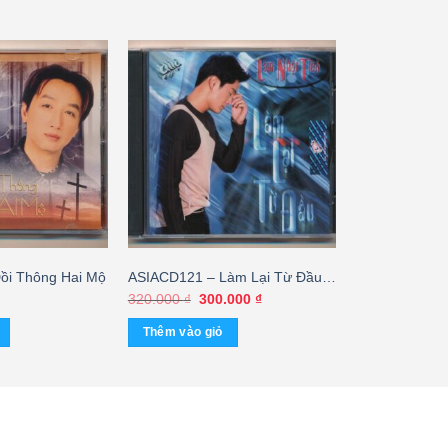
ồi Thông Hai Mộ
ASIACD121 – Làm Lại Từ Đầu –
Lâm Nhật Tiến (KHÔNG BÌA
Giá
Giá
320.000
₫
300.000
₫
gốc
hiện
GỐC)
là:
tại
Thêm vào giỏ
320.000 ₫.
là:
300.000 ₫.