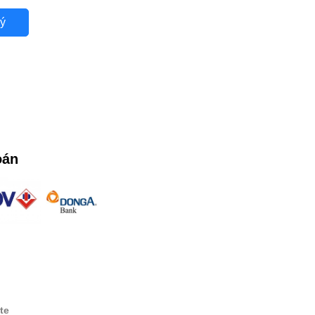
ý
oán
te