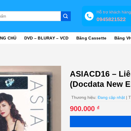
Hỗ trợ khách hàn
0945821522
NG CHỦ
DVD – BLURAY – VCD
Băng Cassette
Băng V
ASIACD16 – Liê
(Docdata New 
Thương hiệu:
Đang cập nhật
| T
900.000
₫