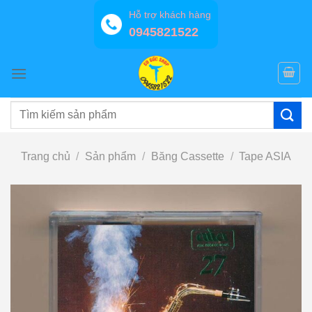
Bỏ
Hỗ trợ khách hàng
qua
0945821522
nội
dung
Tìm
kiếm:
Trang chủ
/
Sản phẩm
/
Băng Cassette
/
Tape ASIA