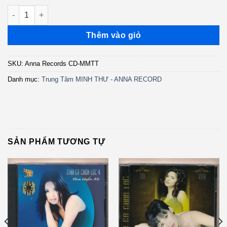
gốc
hiện
Anna Records CD - Mãi Mãi Trong Tim - Nini (KHÔNG BÌA GỐC)
là:
tại
300.000 ₫.
là:
Thêm vào giỏ
150.000 ₫.
SKU:
Anna Records CD-MMTT
Danh mục:
Trung Tâm MINH THƯ - ANNA RECORD
SẢN PHẨM TƯƠNG TỰ