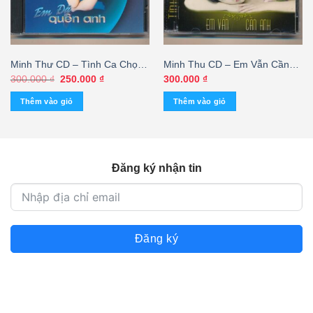
Minh Thư CD – Tình Ca Chọn
Minh Thu CD – Em Vẫn Cần
Lọc 4 – Em Đã Quên Anh –
Anh – NIni – Vina Uyển Mi
Giá
Giá
300.000
₫
250.000
₫
300.000
₫
gốc
hiện
Vina Uyển Mi – cái
(KGTUS)
là:
tại
Thêm vào giỏ
Thêm vào giỏ
300.000 ₫.
là:
250.000 ₫.
Đăng ký nhận tin
Đăng ký