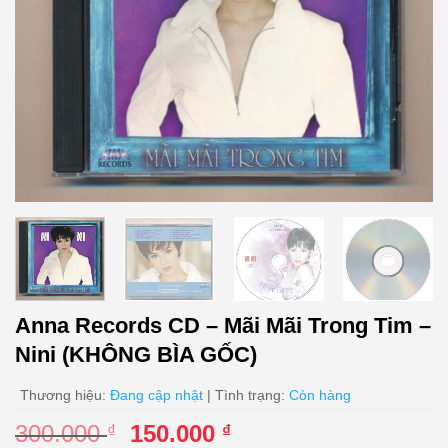
Anna Records CD – Mãi Mãi Trong Tim –
Nini (KHÔNG BÌA GỐC)
Thương hiệu:
Đang cập nhật
| Tình trạng:
Còn hàng
Giá
Giá
300.000
150.000
₫
₫