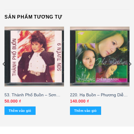
SẢN PHẨM TƯƠNG TỰ
53. Thành Phố Buồn – Sơn
220. Hạ Buồn – Phương Diễm
Tuyền 9 (Fake USA)
Hạnh (FAKE USA)
50.000
₫
140.000
₫
Thêm vào giỏ
Thêm vào giỏ