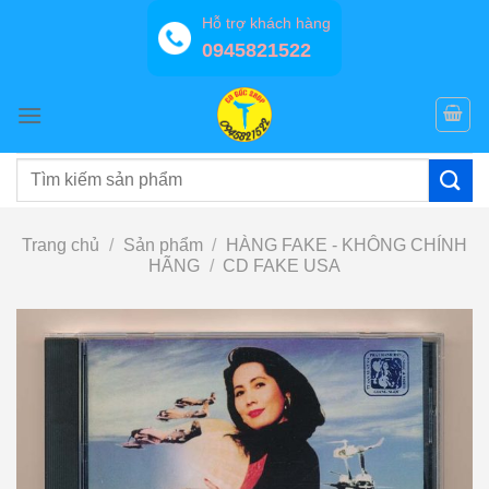
Bỏ
Hỗ trợ khách hàng
qua
0945821522
nội
dung
Tìm
kiếm:
Trang chủ
/
Sản phẩm
/
HÀNG FAKE - KHÔNG CHÍNH
HÃNG
/
CD FAKE USA