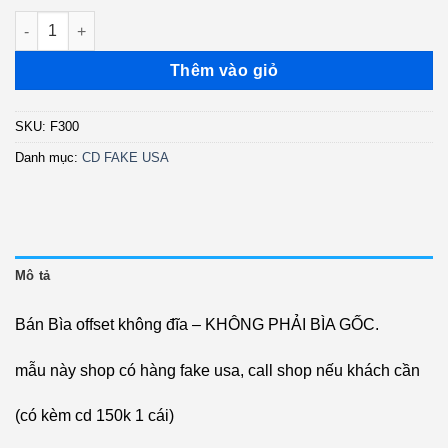
300. Thư Người Chiến Binh - Phương Dung (FAKE USA) số lượ
Thêm vào giỏ
SKU:
F300
Danh mục:
CD FAKE USA
Mô tả
Bán Bìa offset không đĩa – KHÔNG PHẢI BÌA GỐC.
mẫu này shop có hàng fake usa, call shop nếu khách cần
(có kèm cd 150k 1 cái)