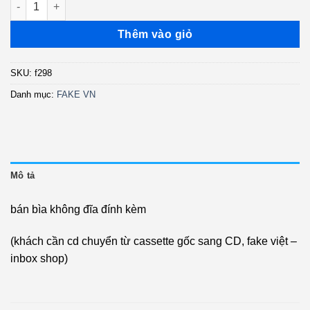
Thêm vào giỏ
SKU:
f298
Danh mục:
FAKE VN
Mô tả
bán bìa không đĩa đính kèm
(khách cần cd chuyển từ cassette gốc sang CD, fake việt –
inbox shop)