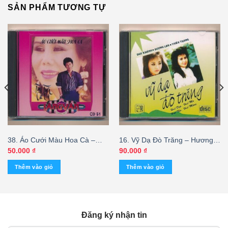
SẢN PHẨM TƯƠNG TỰ
38. Áo Cưới Màu Hoa Cà –
16. Vỹ Dạ Đò Trăng – Hương
Chế Linh – Thanh Tuyền
Lan – Thiên Trang – Duy
50.000
₫
90.000
₫
Khánh
Thêm vào giỏ
Thêm vào giỏ
Đăng ký nhận tin