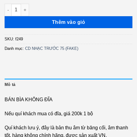
249. Hoàng Thi Thơ 3 - Đưa Em Qua Cánh Đồng Vàng (Trước 75
Thêm vào giỏ
SKU:
f249
Danh mục:
CD NHẠC TRƯỚC 75 (FAKE)
Mô tả
BÁN BÌA KHÔNG ĐĨA
Nếu quí khách mua có đĩa, giá 200k 1 bộ
Quí khách lưu ý, đây là bản thu âm từ băng cối, âm thanh
tốt, hàng không chính hãng, được sản xuất VN,