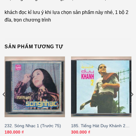
khách đọc kỉ lưu ý khi lựa chọn sản phẩm này nhé, 1 bộ 2
đĩa, trọn chương trình
SẢN PHẨM TƯƠNG TỰ
232. Sóng Nhạc 1 (Trước 75)
185. Tiếng Hát Duy Khánh 2
(Trước 75 Bộ 2CD – Fake
180.000
₫
300.000
₫