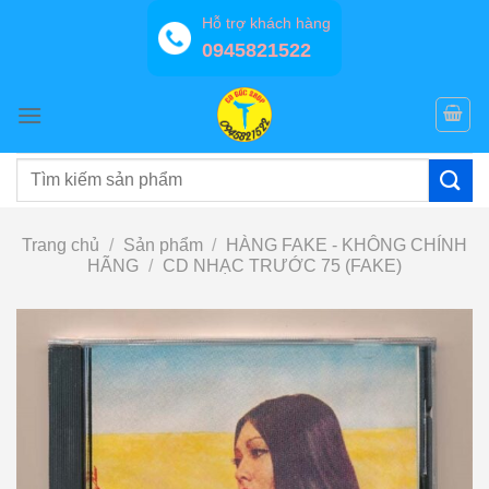
Bỏ
Hỗ trợ khách hàng
qua
0945821522
nội
dung
Tìm
kiếm:
Trang chủ
/
Sản phẩm
/
HÀNG FAKE - KHÔNG CHÍNH
HÃNG
/
CD NHẠC TRƯỚC 75 (FAKE)